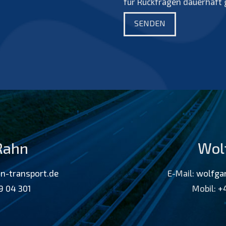
für Rückfragen dauerhaft 
Rahn
Wol
n-transport.de
E-Mail:
wolfga
19 04 301
Mobil:
+4